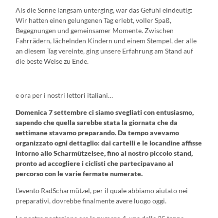
Als die Sonne langsam unterging, war das Gefühl eindeutig:
Wir hatten einen gelungenen Tag erlebt, voller Spaß,
Begegnungen und gemeinsamer Momente. Zwischen
Fahrrädern, lächelnden Kindern und einem Stempel, der alle
an diesem Tag vereinte, ging unsere Erfahrung am Stand auf
die beste Weise zu Ende.
e ora per i nostri lettori italiani…
Domenica 7 settembre ci siamo svegliati con entusiasmo,
sapendo che quella sarebbe stata la giornata che da
settimane stavamo preparando. Da tempo avevamo
organizzato ogni dettaglio: dai cartelli e le locandine affisse
intorno allo Scharmützelsee, fino al nostro piccolo stand,
pronto ad accogliere i ciclisti che partecipavano al
percorso con le varie fermate numerate.
L'evento RadScharmützel, per il quale abbiamo aiutato nei
preparativi, dovrebbe finalmente avere luogo oggi.