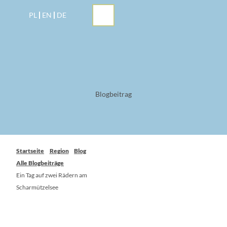
Z
PL
EN
DE
u
m
I
n
h
a
l
t
Blogbeitrag
Startseite
Region
Blog
Alle Blogbeiträge
Ein Tag auf zwei Rädern am
Scharmützelsee