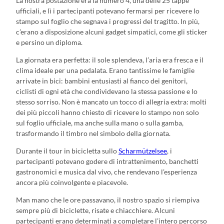
La nostra postazione era la numero 4, una delle 25 tappe
ufficiali, e lì i partecipanti potevano fermarsi per ricevere lo
stampo sul foglio che segnava i progressi del tragitto. In più,
c’erano a disposizione alcuni gadget simpatici, come gli sticker
e persino un diploma.
La giornata era perfetta: il sole splendeva, l’aria era fresca e il
clima ideale per una pedalata. Erano tantissime le famiglie
arrivate in bici: bambini entusiasti al fianco dei genitori,
ciclisti di ogni età che condividevano la stessa passione e lo
stesso sorriso. Non è mancato un tocco di allegria extra: molti
dei più piccoli hanno chiesto di ricevere lo stampo non solo
sul foglio ufficiale, ma anche sulla mano o sulla gamba,
trasformando il timbro nel simbolo della giornata.
Durante il tour in bicicletta sullo
Scharmützelsee
, i
partecipanti potevano godere di intrattenimento, banchetti
gastronomici e musica dal vivo, che rendevano l’esperienza
ancora più coinvolgente e piacevole.
Man mano che le ore passavano, il nostro spazio si riempiva
sempre più di biciclette, risate e chiacchiere. Alcuni
partecipanti erano determinati a completare l’intero percorso