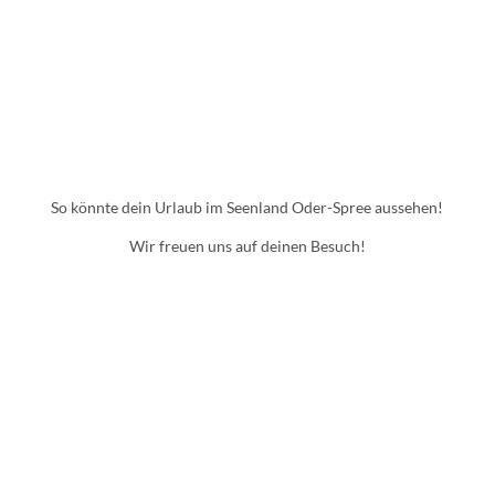
musst
m
K
S
u
e
l
e
t
© Bo
Festivals,
ris Tr
n
u
enkel
Stätten,
l
r
Museen
a
i
etc
n
m
d
S
So könnte dein Urlaub im Seenland Oder-Spree aussehen!
e
e
Wir freuen uns auf deinen Besuch!
n
l
a
n
d