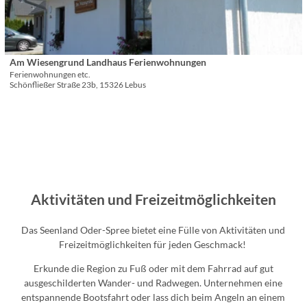
a
f
G
i
i
n
a
n
l
e
r
e
s
n
z
-
e
a
L
Am Wiesengrund Landhaus Ferienwohnungen
© Angelika Voigt
i
Ferienwohnungen etc.
u
a
Schönfließer Straße 23b, 15326 Lebus
t
'
n
e
ö
d
'
f
h
A
f
a
m
n
u
W
e
s
i
n
a
e
n
Aktivitäten und Freizeitmöglichkeiten
s
d
e
e
Das Seenland Oder-Spree bietet eine Fülle von Aktivitäten und
n
n
Freizeitmöglichkeiten für jeden Geschmack!
g
S
r
p
Erkunde die Region zu Fuß oder mit dem Fahrrad auf gut
u
r
ausgeschilderten Wander- und Radwegen. Unternehmen eine
n
e
entspannende Bootsfahrt oder lass dich beim Angeln an einem
d
e