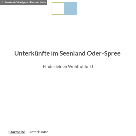
Z
© Seenland Oder-Spree / Florian Läufer
PL
EN
DE
u
m
I
n
h
a
l
Unterkünfte im Seenland Oder-Spree
t
Finde deinen Wohlfühlort!
Startseite
Unterkünfte