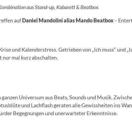
n Kombination aus Stand-up, Kabarett & Beatbox.
reffen auf
Daniel Mandolini alias Mando Beatbox
– Entert
Krise und Kalenderstress. Getrieben von „Ich muss“ und „I
t nur mal kurz abschalten.
em ganzen Universum aus Beats, Sounds und Musik. Zwisch
usblüte und Lachflash geraten alle Gewissheiten ins Wan
absurder Begegnungen und unerwarteter Erkenntnisse.