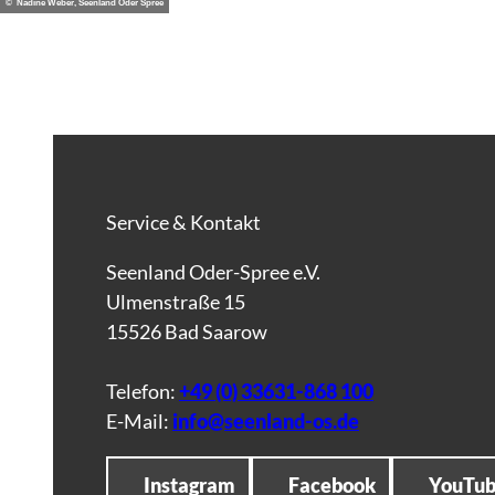
© Nadine Weber, Seenland Oder Spree
Service & Kontakt
Seenland Oder-Spree e.V.
Ulmenstraße 15
15526 Bad Saarow
Telefon:
+49 (0) 33631-868 100
E-Mail:
info@seenland-os.de
Instagram
Facebook
YouTu