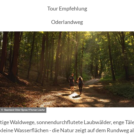
Tour Empfehlung
Oderlandweg
© Seenland Oder-Spree / Florian Läufer
tige Waldwege, sonnendurchflutete Laubwälder, enge Täl
leine Wasserflächen - die Natur zeigt auf dem Rundweg all