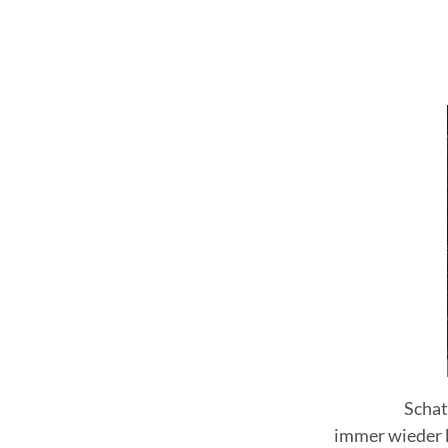
e
Schat
immer wieder k