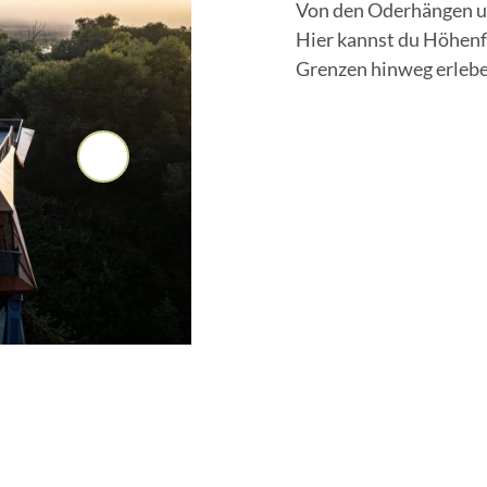
Von den Oderhängen un
Hier kannst du Höhenf
Grenzen hinweg erlebe
A
u
s
s
i
c
h
t
s
t
ü
r
m
e