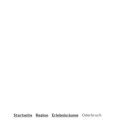
Startseite
Region
Erlebnisräume
Oderbruch