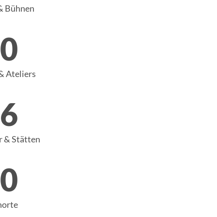
& Bühnen
0
& Ateliers
6
 & Stätten
0
orte