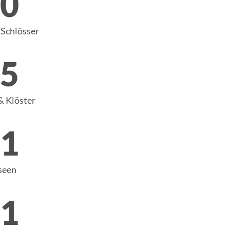
0
Schlösser
5
& Klöster
1
een
1