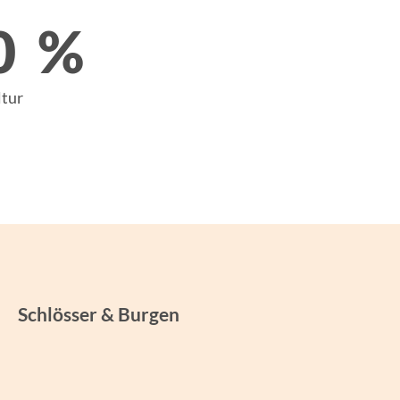
0
%
tur
Schlösser & Burgen