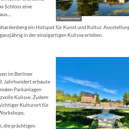
as Schloss eine
 aus…
© Seenlandentdecker
uhardenberg ein Hotspot für Kunst und Kultur. Ausstellun
ganzjährig in der einzigartigen Kulisse erleben.
sen im Berliner
3. Jahrhundert erbaute
genden Parkanlagen
izvolle Kulisse. Zudem
wichtiger Kulturort für
 Workshops.
, die prächtigen