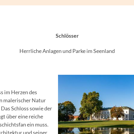
Schlösser
Herrliche Anlagen und Parke im Seenland
oss im Herzen des
 malerischer Natur
. Das Schloss sowie der
t über eine reiche
schichtsfan ein muss.
chitektur und seiner