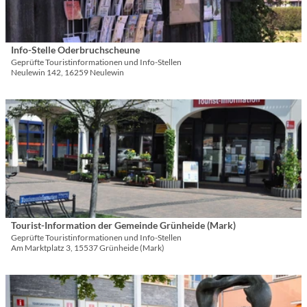
P
l
a
u
s
s
n
e
t
k
i
e
Info-Stelle Oderbruchscheune
© Kulke
t
t
s
Geprüfte Touristinformationen und Info-Stellen
a
Neulewin 142, 16259 Neulewin
e
n
'
d
I
D
e
n
e
r
f
t
N
o
a
a
-
i
t
S
l
u
t
s
r
e
e
p
l
i
Tourist-Information der Gemeinde Grünheide (Mark)
© Gemeinde Grünheide (Mark)
a
l
t
Geprüfte Touristinformationen und Info-Stellen
r
e
Am Marktplatz 3, 15537 Grünheide (Mark)
e
k
O
'
v
d
T
D
e
e
o
e
r
r