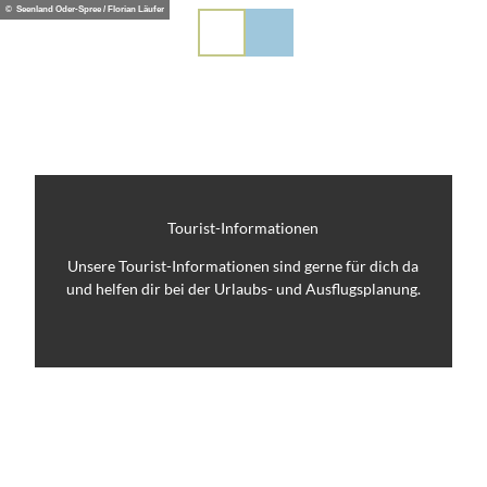
Z
© Seenland Oder-Spree / Florian Läufer
PL
EN
DE
u
m
I
n
h
a
l
t
Tourist-Informationen
Unsere Tourist-Informationen sind gerne für dich da
und helfen dir bei der Urlaubs- und Ausflugsplanung.