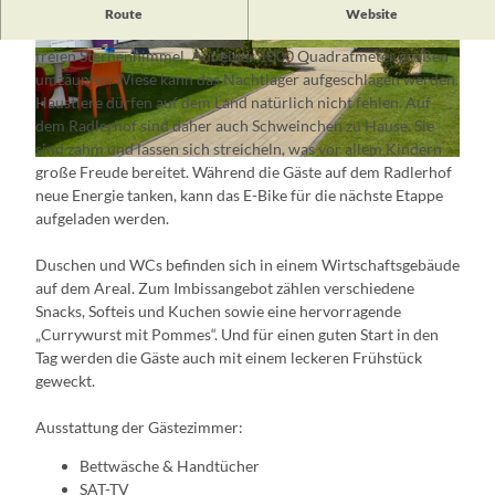
Auf dem Radlerhof in Aurith übernachten Gäste im Caravan,
Route
Website
Zelten, in einem gemütlichen Gästezimmer oder unter dem
freien Sternenhimmel. Auf einer 1000 Quadratmeter großen
© Jörg Hanisch
© Göller Business & Service UG
umzäunten Wiese kann das Nachtlager aufgeschlagen werden.
Haustiere dürfen auf dem Land natürlich nicht fehlen. Auf
dem Radlerhof sind daher auch Schweinchen zu Hause. Sie
sind zahm und lassen sich streicheln, was vor allem Kindern
© Göller Business & Service UG
große Freude bereitet. Während die Gäste auf dem Radlerhof
neue Energie tanken, kann das E-Bike für die nächste Etappe
aufgeladen werden.
Duschen und WCs befinden sich in einem Wirtschaftsgebäude
auf dem Areal. Zum Imbissangebot zählen verschiedene
Snacks, Softeis und Kuchen sowie eine hervorragende
„Currywurst mit Pommes“. Und für einen guten Start in den
Tag werden die Gäste auch mit einem leckeren Frühstück
geweckt.
Ausstattung der Gästezimmer:
Bettwäsche & Handtücher
SAT-TV