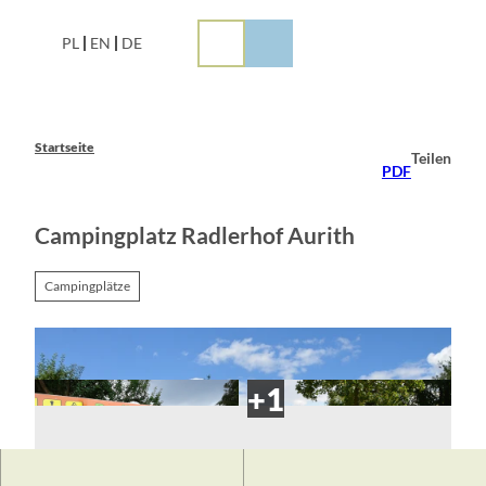
Z
u
PL
EN
DE
m
I
n
h
a
Startseite
Teilen
l
PDF
t
Campingplatz Radlerhof Aurith
Campingplätze