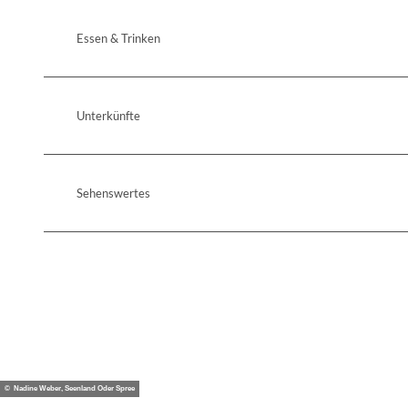
Essen & Trinken
Unterkünfte
Sehenswertes
© Nadine Weber, Seenland Oder Spree