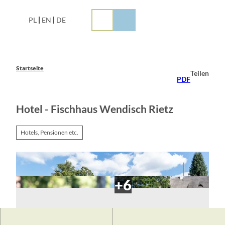
Z
u
PL
EN
DE
m
I
n
h
a
Startseite
Teilen
l
PDF
t
Hotel - Fischhaus Wendisch Rietz
Hotels, Pensionen etc.