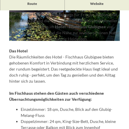
Ursprünglich von einem Fischer gegründet, liegt das
Route
Website
Fischhaus Glubigsee auf einer Halbinsel im Kleinen Glubigsee.
Während die Küche des Restaurants für Frische, Regionalität,
© Natalia Kepesz, Lizenz: Fischhaus Wendisch
© Natalia Kepesz, Lizenz: Fischhaus Wendisch
Rietz
Rietz
Nachhaltigkeit und die moderne Interpretation traditioneller
Gerichte steht, geht es im
Hotel - Fischhaus Glubigsee
vor
allem um Ruhe, Idylle und die Nähe zur wunderschönen Natur
inmitten des Naturparks Dahme-Heideseen.
© Natalia Kepesz, Lizenz: Fischhaus Wendisch Rietz
Das Hotel
Die Räumlichkeiten des Hotel - Fischhaus Glubigsee bieten
gehobenen Komfort in Verbindung mit herzlichem Service,
der rundum begeistert. Das reetgedeckte Haus liegt ideal und
doch ruhig - perfekt, um den Tag zu genießen und den Alltag
hinter sich zu lassen.
Im Fischhaus stehen den Gästen auch verschiedene
Übernachtungsmöglichkeiten zur Verfügung:
Einzelzimmer: 18 qm, Dusche, Blick auf den Glubig-
Melang-Fluss
Doppelzimmer: 24 qm, King-Size-Bett, Dusche, kleine
Terrasse oder Balkon mit Blick zum Innenhof