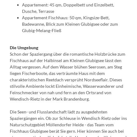
Appartement: 45 qm, Doppelbett und Einzelbett,
Dusche, Terrasse
Appartement Fischhaus: 50 qm, Kingsize-Bett,
Badewanne, Blick zum Kleinen Glubigsee oder zum
Glubig-Melang-Fließ
Die Umgebung
Schon der Spaziergang über die romantische Holzbrücke zum
Fischhaus auf der Halbinsel am Kleinen Glubigsee lässt den
Alltag vergessen. Auf dem Wasser blühen Seerosen, am Steg
liegen Fischerboote, das verträumte Haus mit dem
charakteristischen Reetdach versprüht Nordseeflair. Dieses
stilvolle Ambiente lockt Einheimische, Wasserwanderer und
Feinschmecker von nah und fern an den Ortsrand von
Wendisch-Rietz in der Mark Brandenburg.
Die Seen- und Flusslandschaft lädt zu ausgedehnten
Spaziergängen ein. Ob zur Schleuse in Wendisch Rietz oder ins
Naturschutzgebiet Möllendorfer Heide - das Team vom
Fischhaus Glubigsee berät Sie gern. Hier können Sie auch bei