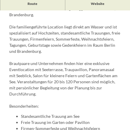
Hotel Seeschloss am Bötzsee ist eine Hochzeitslocation und
Route
Website
Eventlocation am See in Petershagen-Eggersdorf bei Berlin,
Brandenburg.
Die familiengeführte Location liegt direkt am Wasser und ist
spezialisiert auf Hochzeiten, standesamtliche Trauungen, freie
Trauungen, Firmenfeiern, Sommerfeste, Weihnachtsfeiern,
Tagungen, Geburtstage sowie Gedenkfeiern im Raum Berlin
und Brandenburg.
Brautpaare und Unternehmen finden hier eine exklusive
Eventlocation mit Seeterrasse, Traupavillon, Panoramasaal
mit Seeblick, Salon für kleinere Feiern und Gartenflächen am
See. Veranstaltungen für 20 bis 120 Personen sind möglich,
mit persönlicher Begleitung von der Planung bis zur
Durchführung.
Besonderheiten:
Standesamtliche Trauung am See
Freie Trauung im Garten oder Pavillon
Firmen-Sommerfeste und Weihnachtsfeiern