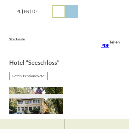
Z
u
PL
EN
DE
m
I
n
h
a
Startseite
Teilen
l
PDF
t
Hotel "Seeschloss"
Hotels, Pensionen etc.
© Hotel Seeschloss