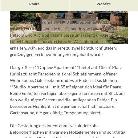
Das Palais Brut in Müncheberg ist ein herausragendes
Route
Website
Beispiel für die kreative Transformation ostdeutscher
Plattenbauarchitektur in ein modernes, nachhaltiges
© KKROM.services Tobias König und Michael
© KKROM.services Tobias König und Michael
Romstöck Vielle
Romstöck Vielle
Ferienhaus. Ursprünglich 1990 als Doppelhaus im DDR-Typ
WBS 70 errichtet, wurde das Gebäude von Bauherr Patrick
Petzold und Architekt Hans Sasse umfassend umgestaltet.
Dabei blieb die charakteristische Waschbetonfassade bewusst
© KKROM.services Tobias König und Michael Romstöck Vielle
erhalten, während das Innere zu zwei lichtdurchfluteten,
großzügigen Ferienwohnungen umgebaut wurde.
Das größere **Duplex-Apartment** bietet auf 135 m² Platz
für bis zu acht Personen mit drei Schlafzimmern, offener
Wohnküche, Galerieebene und zwei Bädern. Das kleinere
**Studio-Apartment** mit 55 m² eignet sich ideal für Paare.
Beide Einheiten verfügen über eigene Terrassen mit Blick auf
den weitläufigen Garten und die umliegenden Felder. Ein
besonderes Highlight ist die gemeinschaftlich nutzbare
Gartensauna, die ganzjährig Entspannung bietet.
Die Gestaltung des Innenraums verbindet rohe
Betonoberflächen mit warmen Holzelementen und sorgfältig