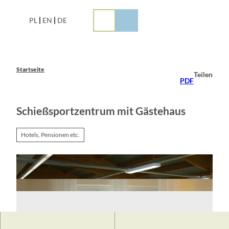
Z
u
PL
EN
DE
m
I
n
h
a
Startseite
Teilen
l
PDF
t
Schießsportzentrum mit Gästehaus
Hotels, Pensionen etc.