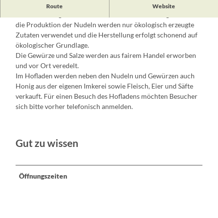
In dem kleinen Familienbetrieb werden verschiedene Sorten
Route
Website
Bionudeln hergestellt sowie Gewürze und Salze abgefüllt. Für
die Produktion der Nudeln werden nur ökologisch erzeugte
Zutaten verwendet und die Herstellung erfolgt schonend auf
ökologischer Grundlage.
Die Gewürze und Salze werden aus fairem Handel erworben
und vor Ort veredelt.
Im Hofladen werden neben den Nudeln und Gewürzen auch
Honig aus der eigenen Imkerei sowie Fleisch, Eier und Säfte
verkauft. Für einen Besuch des Hofladens möchten Besucher
sich bitte vorher telefonisch anmelden.
Gut zu wissen
Öffnungszeiten