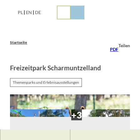
Z
u
PL
EN
DE
m
I
n
h
a
Startseite
Teilen
l
PDF
t
Freizeitpark Scharmuntzelland
Themenparks und Erlebnisausstellungen