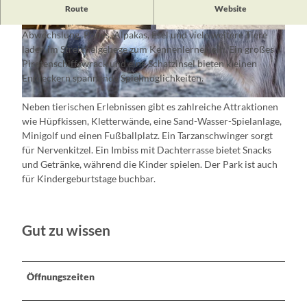
Im
Freizeitpark Scharmuntzelland
sorgt eine Mischung aus
Route
Website
Abenteuerspielplatz und Streichelzoo für Spaß und
Abwechslung. Ponys, Alpakas, Esel und viele weitere Tiere
© Tourismusverein Scharmützelsee
© Tourismusverein Scharmützelsee
laden im Streichelgehege zum Kennenlernen ein. Ein großes
Piratenschiffswrack und eine Schatzinsel bieten kleinen
Entdeckern spannende Spielmöglichkeiten.
© Florian Läufer, Lizenz: Seenland Oder-Spree
Neben tierischen Erlebnissen gibt es zahlreiche Attraktionen
wie Hüpfkissen, Kletterwände, eine Sand-Wasser-Spielanlage,
Minigolf und einen Fußballplatz. Ein Tarzanschwinger sorgt
für Nervenkitzel. Ein Imbiss mit Dachterrasse bietet Snacks
und Getränke, während die Kinder spielen. Der Park ist auch
für Kindergeburtstage buchbar.
Gut zu wissen
Öffnungszeiten