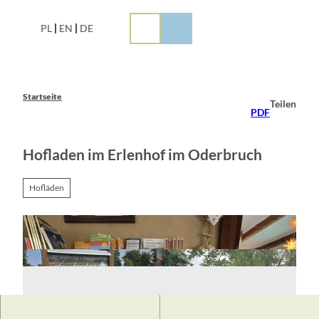
Z
u
PL
EN
DE
m
I
n
h
a
Startseite
Teilen
l
PDF
t
Hofladen im Erlenhof im Oderbruch
Hofläden