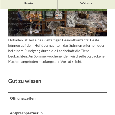
Im
Hofladen des Erlenhofs im Oderbruch
steht das Schaf im
Route
Website
Mittelpunkt – mit Produkten „Rund ums Schaf“ und aus der
„SchatztRUHE der Natur“. Angeboten werden Fleisch- und
© Dana Braun, Lizenz: Seenland Oder-Spree
© Dana Braun, Lizenz: Seenland Oder-Spree
Wurstwaren von Skudden, saisonale Molkereiprodukte,
handgefertigte Wollartikel sowie Fruchtaufstriche, Sirup,
Liköre und Naturkosmetik auf Schafsmilchbasis. Auch
Geschenkartikel mit regionalem Bezug sind erhältlich. Der
© Dana Braun, Lizenz: Seenland Oder-Spree
Hofladen ist Teil eines vielfältigen Gesamtkonzepts: Gäste
können auf dem Hof übernachten, das Spinnen erlernen oder
bei einem Rundgang durch die Landschaft die Tiere
beobachten. An Sommerwochenenden wird selbstgebackener
Kuchen angeboten – solange der Vorrat reicht.
Gut zu wissen
Öffnungszeiten
Ansprechpartner:in