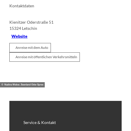
Kontaktdaten
Kienitzer Oderstraße 51
15324
Letschin
Website
Anreise mit dem Auto
Anreise mit öffentlichen Verkehrsmitteln
© Nadine Weber, Seenland Oder Spree
Service & Kontakt