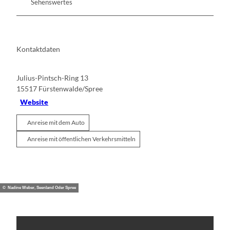
Sehenswertes
Kontaktdaten
Julius-Pintsch-Ring 13
15517
Fürstenwalde/Spree
Website
Anreise mit dem Auto
Anreise mit öffentlichen Verkehrsmitteln
© Nadine Weber, Seenland Oder Spree