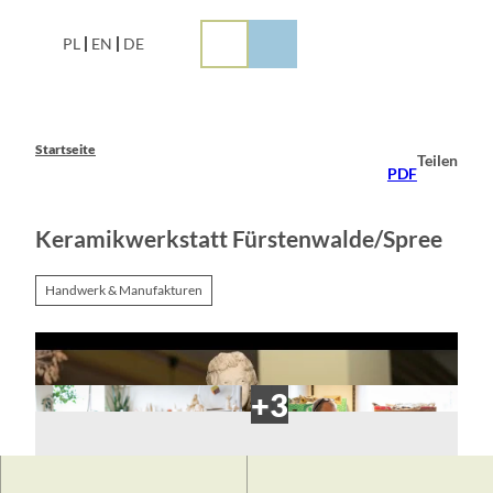
Z
u
PL
EN
DE
m
I
n
h
a
Startseite
Teilen
l
PDF
t
Keramikwerkstatt Fürstenwalde/Spree
Handwerk & Manufakturen