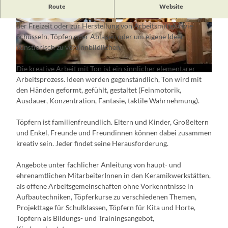
V
"Töpfern kann jeder" - unter diesem Motto wird in die
Route
Website
i
Keramikwerkstatt eingeladen. Egal, ob nun als Entspannung in
der Freizeit oder zur Herstellung von Arbeitsmitteln wie
d
© Florian Läufer, Lizenz: Foto Seenland Oder-S
© Florian Läufer, Lizenz: Seenland Oder-Spree
pree
Schüsseln, Töpfen oder Ablagen oder um eigene Ideen
e
künstlerisch zu versinnbildlichen.
o
a
Die kreative Arbeit mit Ton ist ein sinnlicher elementarer
b
Arbeitsprozess. Ideen werden gegenständlich, Ton wird mit
s
den Händen geformt, gefühlt, gestaltet (Feinmotorik,
p
Ausdauer, Konzentration, Fantasie, taktile Wahrnehmung).
i
Töpfern ist familienfreundlich. Eltern und Kinder, Großeltern
e
und Enkel, Freunde und Freundinnen können dabei zusammen
l
kreativ sein. Jeder findet seine Herausforderung.
e
n
Angebote unter fachlicher Anleitung von haupt- und
ehrenamtlichen MitarbeiterInnen in den Keramikwerkstätten,
als offene Arbeitsgemeinschaften ohne Vorkenntnisse in
Aufbautechniken, Töpferkurse zu verschiedenen Themen,
Projekttage für Schulklassen, Töpfern für Kita und Horte,
Töpfern als Bildungs- und Trainingsangebot,