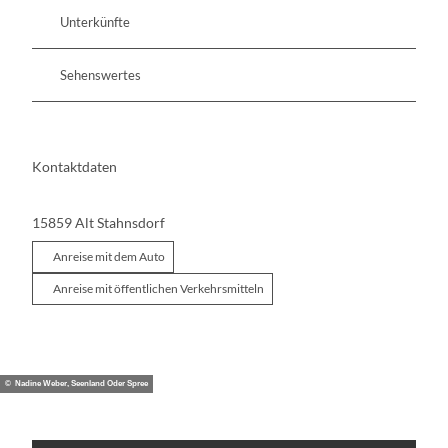
Unterkünfte
Sehenswertes
Kontaktdaten
15859
Alt Stahnsdorf
Anreise mit dem Auto
Anreise mit öffentlichen Verkehrsmitteln
© Nadine Weber, Seenland Oder Spree