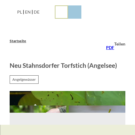
Z
u
PL
EN
DE
m
I
n
h
a
Startseite
Teilen
l
PDF
t
Neu Stahnsdorfer Torfstich (Angelsee)
Angelgewässer