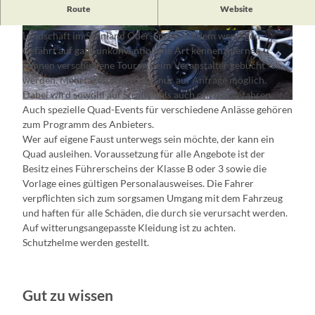
Eine Fahrt mit dem Quad ist ein Freizeiterlebnis der
Route
Website
besonderen Art und ein Adrenalinkick ist garantiert. Um die
Landschaft im Seenland Oder-Spree mit dem wendigen
© Alexandra Pohnke
© Alexandra Pohnke
Gefährt auf ganz unkonventionelle Art kennenzulernen,
können verschiedene Touren beim Veranstalter gebucht
werden. Mehrtagestouren sind nur auf Anfrage möglich.
Dabei wird sowohl auf Straßen als auch offroad gefahren.
© Alexandra Pohnke
Auch spezielle Quad-Events für verschiedene Anlässe gehören
zum Programm des Anbieters.
Wer auf eigene Faust unterwegs sein möchte, der kann ein
Quad ausleihen. Voraussetzung für alle Angebote ist der
Besitz eines Führerscheins der Klasse B oder 3 sowie die
Vorlage eines gültigen Personalausweises. Die Fahrer
verpflichten sich zum sorgsamen Umgang mit dem Fahrzeug
und haften für alle Schäden, die durch sie verursacht werden.
Auf witterungsangepasste Kleidung ist zu achten.
Schutzhelme werden gestellt.
Gut zu wissen