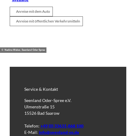
Anreise mit dem Auto
Anreise mit öffentlichen Verkehrsmitteln
© Nadine Weber, Seenland Oder Spree
Service & Kontakt
Seenland Oder-Spree e.V.
Ulmenstraße 15
15526 Bad Saarow
Telefon:
+49 (0) 33631-868 100
E-Mail:
info@seenland-os.de