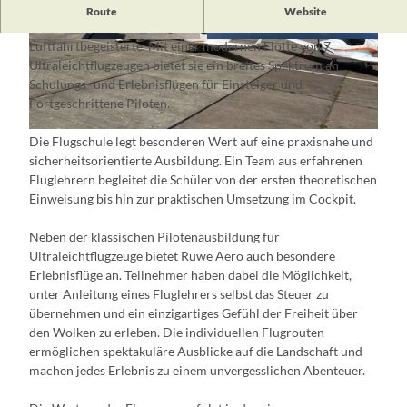
Die Ruwe Aero Flugschule ist eine renommierte
Route
Website
Ausbildungsstätte für angehende Ul- Piloten und
Luftfahrtbegeisterte. Mit einer modernen Flotte von 7
© Michael Lobbes
© Michael Lobbes
Ultraleichtflugzeugen bietet sie ein breites Spektrum an
Schulungs- und Erlebnisflügen für Einsteiger und
Fortgeschrittene Piloten.
© Michael Lobbes
Die Flugschule legt besonderen Wert auf eine praxisnahe und
sicherheitsorientierte Ausbildung. Ein Team aus erfahrenen
Fluglehrern begleitet die Schüler von der ersten theoretischen
Einweisung bis hin zur praktischen Umsetzung im Cockpit.
Neben der klassischen Pilotenausbildung für
Ultraleichtflugzeuge bietet Ruwe Aero auch besondere
Erlebnisflüge an. Teilnehmer haben dabei die Möglichkeit,
unter Anleitung eines Fluglehrers selbst das Steuer zu
übernehmen und ein einzigartiges Gefühl der Freiheit über
den Wolken zu erleben. Die individuellen Flugrouten
ermöglichen spektakuläre Ausblicke auf die Landschaft und
machen jedes Erlebnis zu einem unvergesslichen Abenteuer.