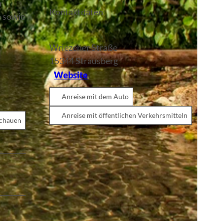
n
Kontaktdaten
e sowie
Wriezener Straße
15344
Strausberg
Website
Anreise mit dem Auto
Anreise mit öffentlichen Verkehrsmitteln
schauen