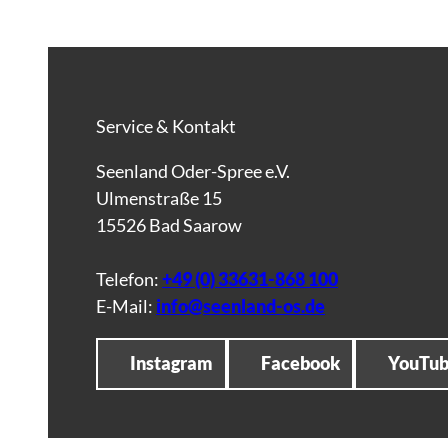
M
B
-
F
o
Service & Kontakt
t
o
Seenland Oder-Spree e.V.
a
Ulmenstraße 15
r
15526 Bad Saarow
c
h
Telefon:
+49 (0) 33631-868 100
i
E-Mail:
info@seenland-os.de
v
/
Instagram
Facebook
YouTu
S
c
o