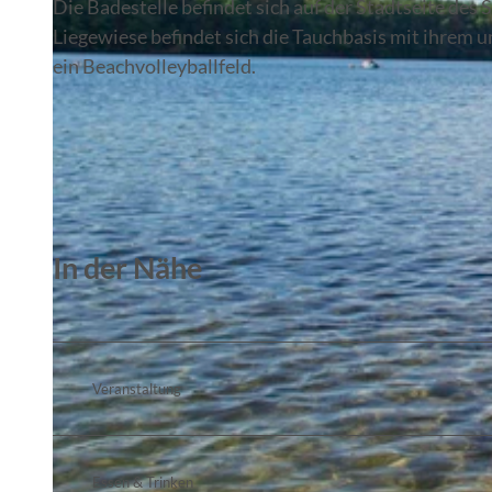
Die Badestelle befindet sich auf der Stadtseite des 
Liegewiese befindet sich die Tauchbasis mit ihrem
ein Beachvolleyballfeld.
In der Nähe
Veranstaltung
Essen & Trinken