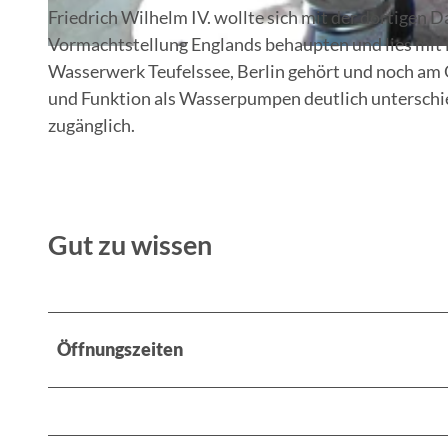
Friedrich Wilhelm IV. wollte sich mit der dortige
Vormachtstellung Englands behaupten und lies mit i
© Johanna Frohberg
Wasserwerk Teufelssee, Berlin gehört und noch am O
und Funktion als Wasserpumpen deutlich untersch
zugänglich.
Gut zu wissen
Öffnungszeiten