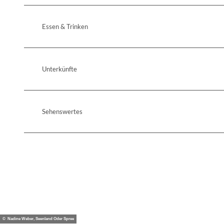
Essen & Trinken
Unterkünfte
Sehenswertes
© Nadine Weber, Seenland Oder Spree