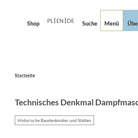
Languages – Języki
beiten im Grünen
Z
Leichte Sprache
u
og
PL
EN
DE
m
Shop
Suche
Menü
Übe
I
n
h
a
l
t
Startseite
Technisches Denkmal Dampfmasc
Historische Baudenkmäler und Stätten