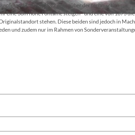
n Dampfmaschine von 1842 gegenüber der technischen
hr eine 38m hohe Fontaine steigen - und eine von 1873 di
riginalstandort stehen. Diese beiden sind jedoch in Mach
ieden und zudem nur im Rahmen von Sonderveranstaltung