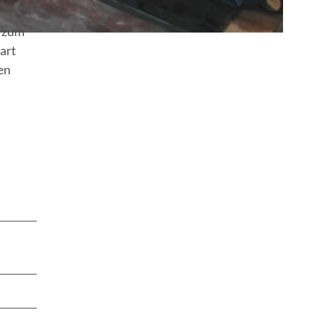
e zum
art
en