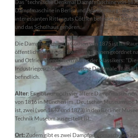
Das "technische Denkmal Dampfmaschine von 1875" i
Dampfmaschine in Berlin und Brandenburg - die si
interessanten Ritterguts Cöthen befindet zu dem da
und das Schulhaus gehören.
© Ben de Biel
Die Dampfmaschine in Cöthen von 1875 ist im Raum
öffentlichen Liste der Dampfmaschinen geordnet na
und Otfried Wegenbreth Autor der Klassikers: "Die
Industriegeschichte, Technische Denkmale") tatsächl
befindlich.
Alter
: Es gibt nur noch vier ältere Dampfmaschinen
von 1816 in München im „Deutschen Museum von Me
ist, zwei ( von 1847 und 1873) in den Berliner Musee
Technik Museum ausgestellt ist.
Ort:
Zudem gibt es zwei Dampfpumpmaschinen älter