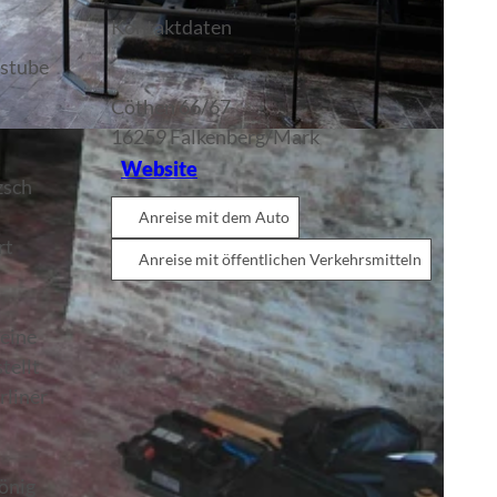
Kontaktdaten
kstube
Cöthen 66/67
16259
Falkenberg/Mark
Website
zsch
Anreise mit dem Auto
rt
Anreise mit öffentlichen Verkehrsmitteln
 eine
tellt
rliner
önig