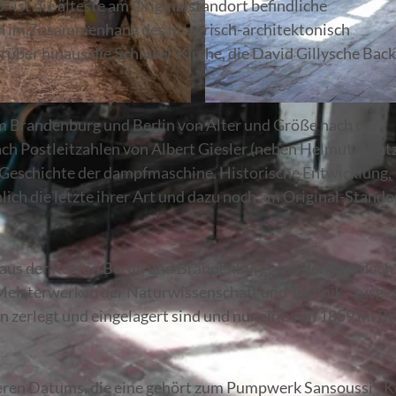
st die älteste am Originalstandort befindliche
ch im Zusammenhang des historisch-architektonisch
rüber hinaus die Schinkel-Kirche, die David Gillysche Bac
© Ben de Biel
 Brandenburg und Berlin von Alter und Größe nach der
ch Postleitzahlen von Albert Giesler (neben Helmut Dünt
 Geschichte der dampfmaschine. Historische Entwicklung,
ich die letzte ihrer Art und dazu noch am Original-Stando
 aus der Region Berlin und Brandenburg, von denen jedoch
isterwerken der Naturwissenschaft und Technik“ ausges
n zerlegt und eingelagert sind und nur eine von 1859 im Be
en Datums, die eine gehört zum Pumpwerk Sansoussi - K