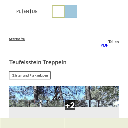
Z
u
PL
EN
DE
m
I
n
h
a
Startseite
Teilen
l
PDF
t
Teufelsstein Treppeln
Gärten und Parkanlagen