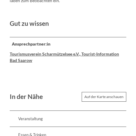
laden zum Beobachten ein.
Gut zu wissen
Ansprechpartner:in
Tourismusverein Scharmützelsee e.V., Tourist-Information
Bad Saarow
In der Nähe
Auf der Karte anschauen
Veranstaltung
Essen & Trinken