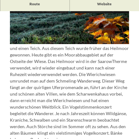
Die Wierichwiesen sind ein Niedermoorgebiet, das in den
Route
Website
Scharmützelsee entwässert. Sie werden schon seit langer Zeit
von den Saarower Bauern zu Futtergewinnung genutzt. Heute
© Tourismusverein Scharmützelsee e.V.
© Tourismusverein Scharmützelsee e.V.
nutzt der Demeter Hof Marienhöhe und ein
Pferdefuhrunternehmen die Flächen zur Heugewinnung.
Daraus resultieren lange Ruhezeiten, sodass sich viele Vögel
dort wohlfühlen. An den Rändern gibt es alten Baumbestand
© Tourismusverein Scharmützelsee e.V.
und einen Teich. Aus diesem Teich wurde früher das Heilmoor
gewonnen. Heute gibt es ein Moorabbaugebiet auf der
Ostseite der Wiese. Das Heilmoor wird in der SaarowTherme
verwendet, wird wieder eingebaut und kann nach einer
Ruhezeit wiederverwendet werden. Die Wierichwiesen
umrundet man auf dem Schmeling-Wanderweg. Dieser Weg
fängt an der quirligen Uferpromenade an, führt an der Kirche
und schönen alten Villen, wie dem Scharwenkahaus vorbei,
dann erreicht man die Wierichwiesen und hat einen
wunderschönen Weitblick. Ein Vogelstimmenkonzert
begleitet die Wanderer. Je nach Jahreszeit können Wildgänse,
Kraniche, Schwalben und ein Starenschwarm beobachtet
werden. Auch Störche sind im Sommer oft zu sehen. Aus den
alten Bäumen klingt ein vielstimmiges Vogelkonzert. Bänke