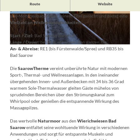
In
Bad Saarow
lässt sich Entspannung auf höchstem Niveau
Route
Website
genießen. Der
staatlich anerkannte Kurort
für Thermalsole-
und Moorheilbäder wird seinem Titel gerecht und bietet eine
© Katrin Riegel, Lizenz: Seenland Oder-Spree
© Yorck Maecke , Lizenz: TMB-Fotoarchiv
Vielzahl an Wellnessmöglichkeiten
.
Start / Ziel:
Bad Saarow Bahnhof
Länge / Dauer:
beliebig, entspannt den ganzen Tag
© Yorck Maecke , Lizenz: TMB-Fotoarchiv
An- & Abreise:
RE1 (bis Fürstenwalde/Spree) und RB35 bis
Bad Saarow
Die
SaarowTherme
vereint unberührte Natur mit modernen
Sport-, Thermal- und Wellnessanlagen. In den ineinander
übergehenden Innen- und Außenbecken mit 34 bis 36 Grad
warmem Sole-Thermalwasser gleiten Gäste mühelos von
sprudelnden Bereichen über den Strömungskanal zum
Whirlpool oder genießen die entspannende Wirkung des
Massagepilzes.
Das wertvolle
Naturmoor
aus den
Wierichwiesen Bad
Saarow
entfaltet seine wohltuende Wirkung in verschiedenen
Anwendungen und sorgt für entspannte Muskeln und