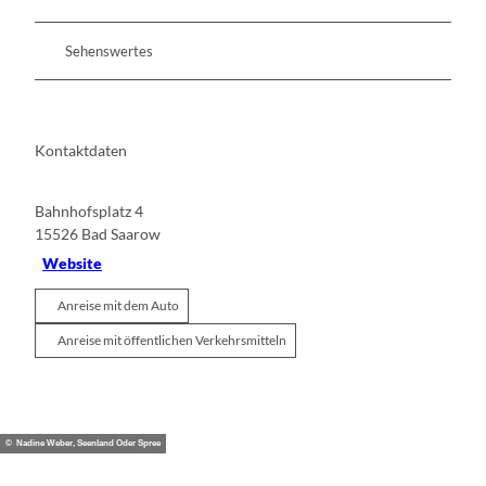
Sehenswertes
Kontaktdaten
Bahnhofsplatz 4
15526
Bad Saarow
Website
Anreise mit dem Auto
Anreise mit öffentlichen Verkehrsmitteln
© Nadine Weber, Seenland Oder Spree