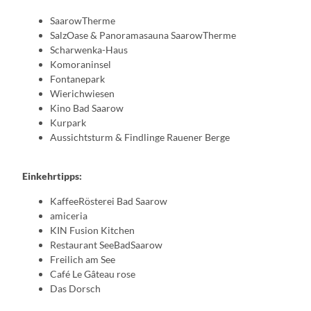
SaarowTherme
SalzOase & Panoramasauna SaarowTherme
Scharwenka-Haus
Komoraninsel
Fontanepark
Wierichwiesen
Kino Bad Saarow
Kurpark
Aussichtsturm & Findlinge Rauener Berge
Einkehrtipps:
KaffeeRösterei Bad Saarow
amiceria
KIN Fusion Kitchen
Restaurant SeeBadSaarow
Freilich am See
Café Le Gâteau rose
Das Dorsch