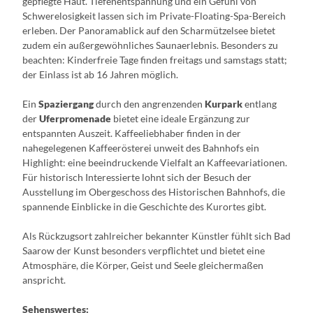
gepflegte Haut. Tiefenentspannung und ein Gefühl von
Schwerelosigkeit lassen sich im Private-Floating-Spa-Bereich
erleben. Der Panoramablick auf den Scharmützelsee bietet
zudem ein außergewöhnliches Saunaerlebnis. Besonders zu
beachten: Kinderfreie Tage finden freitags und samstags statt;
der Einlass ist ab 16 Jahren möglich.
Ein
Spaziergang
durch den angrenzenden
Kurpark
entlang
der
Uferpromenade
bietet eine ideale Ergänzung zur
entspannten Auszeit. Kaffeeliebhaber finden in der
nahegelegenen Kaffeerösterei unweit des Bahnhofs ein
Highlight: eine beeindruckende Vielfalt an Kaffeevariationen.
Für historisch Interessierte lohnt sich der Besuch der
Ausstellung im Obergeschoss des Historischen Bahnhofs, die
spannende Einblicke in die Geschichte des Kurortes gibt.
Als Rückzugsort zahlreicher bekannter Künstler fühlt sich Bad
Saarow der Kunst besonders verpflichtet und bietet eine
Atmosphäre, die Körper, Geist und Seele gleichermaßen
anspricht.
Sehenswertes: