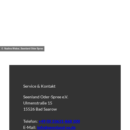
© Nadine Weber, Seenland Oder Spree
Service & Kontakt
Seenland Oder-Spree e.V.
Ulmenstraße 15
15526 Bad Saarow
Telefon:
+49 (0) 33631-868 100
E-Mail:
info@seenland-os.de