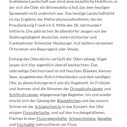
brettebene Landschaft war einst eine eiszeitliche Hohlform, in
der sich die Oder ein Binnendelta schuf, das dem heutigen
Spreewald nicht unähnlich war. Das heutige Landschaftsbild
ist das Ergebnis der Meliorationsmaßnahmen, die der
Preußenkönig Friedrich II. Mitte des 18. Jahrhundert
initiierte. Die zahlreichen Straßendörfer zeugen von der
Siedlungstätigkeit deutscher, österreichischer und
frankophoner Schweizer Neubürger. Auf letztere verweisen
Ortsnamen wie Beauregard oder Vevais.
Entlang des Oderdeichs verläuft der Oderradweg. Vögel
lassen sich hier eigentlich überall beobachten: Das
oderseitige Deichvorland ist mit feuchten Blänken, kleinen
Seen, ausgedehnten Röhrichtbeständen und dem sandigen
Ufer so abwechslungsreich wie die Vogelwelt. Im Frühjahr
und Sommer sind die Stimmen der
Drosselrohrsänger
und
Schilfrohrsänger
allgegenwärtige Begleiter, hin und wieder
mischt sich der Gesang der
Blaukehlchen
und das sonore
Schnarren der
Schlagschwirle
in das Konzert. Am Ufer
wippen
Flussuferläufer
, und auf den trockengefallenen
Flächen brüten
Flussregenpfeifer
.
Schwarzmilane
,
Seeadler
und
Fischadler
patrouillieren am Fluss.