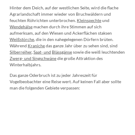
Hinter dem Deich, auf der westlichen Seite, wird die flache
Agrarlandschaft immer wieder von Bruchwäldern und
feuchten Röhrichten unterbrochen.
Kleinspechte
und
Wendehälse
machen durch ihre Stimmen auf sich
aufmerksam, auf den Wiesen und Ackerflächen staksen
Weißstörche
, die in den nahegelegenen Dörfern brüten.
Während
Kraniche
das ganze Jahr über zu sehen sind, sind
Silberreiher
,
Saat- und
Blässgänse
sowie die weiß leuchtenden
Zwerg- und Singschwäne
die große Attraktion des
Winterhalbjahrs.
Das ganze Oderbruch ist zu jeder Jahreszeit für
Vogelbeobachter eine Reise wert. Auf keinen Fall aber sollte
man die folgenden Gebiete verpassen: