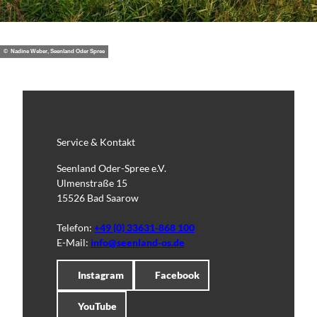
© Nadine Weber, Seenland Oder Spree
Service & Kontakt
Seenland Oder-Spree e.V.
Ulmenstraße 15
15526 Bad Saarow
Telefon:
+49 (0) 33631-868 100
E-Mail:
info@seenland-os.de
Instagram
Facebook
YouTube