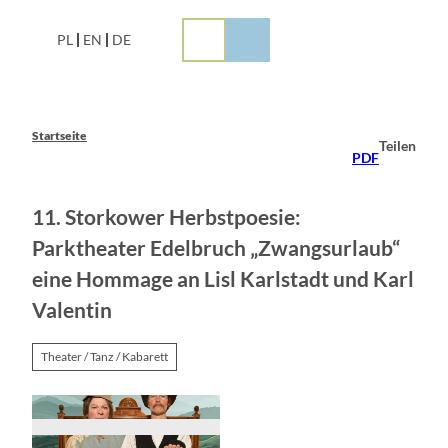
Z
u
PL
EN
DE
m
I
n
h
a
Startseite
Teilen
l
PDF
t
11. Storkower Herbstpoesie:
Parktheater Edelbruch „Zwangsurlaub“
eine Hommage an Lisl Karlstadt und Karl
Valentin
Theater / Tanz / Kabarett