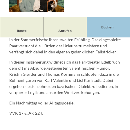
© Privat, Privat
Buchen
Route
Anrufen
Im Herbst ihrer Beziehung angekommen, erleben Karl und Lisl
in der Sommerfrische ihren zweiten Frühling. Das eingespielte
Paar versucht die Hürden des Urlaubs zu meistern und
verfängt sich dabei in den eigenen gedanklichen Fallstricken.
In dieser Inszenierung widmet sich das Parktheater Edelbruch
dem oft ins Absurde gesteigerten valentinischen Humor.
Kristin Giertler und Thomas Kornmann schlüpfen dazu in die
Bühnenfiguren von Karl Valentin und Lisl Karlstadt. Dabei
ergehen sie sich, ohne den bayrischen Dialekt zu bedienen, in
verquerer Logik und absurden Wortverdrehungen.
Ein Nachmittag voller Alltagspoesie!
VVK 17 €, AK 22 €