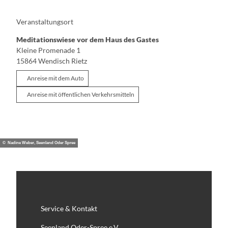
Veranstaltungsort
Meditationswiese vor dem Haus des Gastes
Kleine Promenade 1
15864
Wendisch Rietz
Anreise mit dem Auto
Anreise mit öffentlichen Verkehrsmitteln
© Nadine Weber, Seenland Oder Spree
Service & Kontakt
Seenland Oder-Spree e.V.