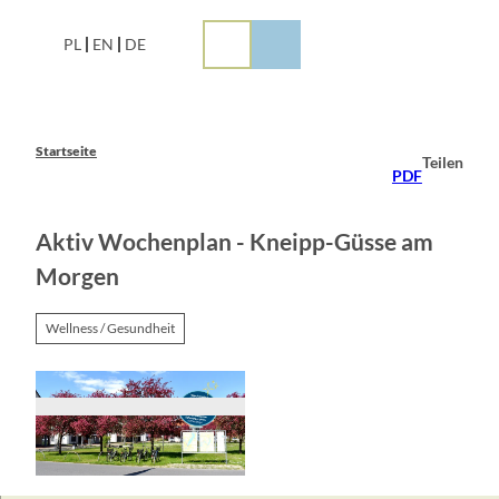
Z
u
PL
EN
DE
m
I
n
h
a
Startseite
Teilen
l
PDF
t
Aktiv Wochenplan - Kneipp-Güsse am
Morgen
Wellness / Gesundheit
© Tourismusverein Scharmützelsee e. V. , Touris
musverein Scharmützelsee e. V.