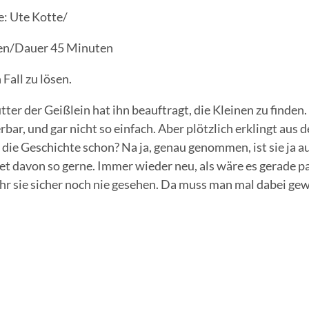
e: Ute Kotte/
ren/Dauer 45 Minuten
all zu lösen.
er der Geißlein hat ihn beauftragt, die Kleinen zu finden.
rbar, und gar nicht so einfach. Aber plötzlich erklingt aus 
die Geschichte schon? Na ja, genau genommen, ist sie ja a
t davon so gerne. Immer wieder neu, als wäre es gerade pa
ihr sie sicher noch nie gesehen. Da muss man mal dabei ge