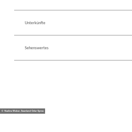
Unterkünfte
Sehenswertes
© Nadine Weber, Seenland Oder Spree