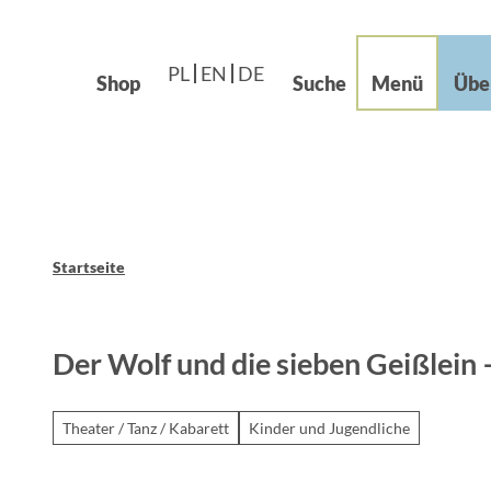
Languages – Języki
beiten im Grünen
Z
Leichte Sprache
u
og
PL
EN
DE
m
Shop
Suche
Menü
Übe
I
n
h
a
l
t
Startseite
Der Wolf und die sieben Geißlein – 
Theater / Tanz / Kabarett
Kinder und Jugendliche