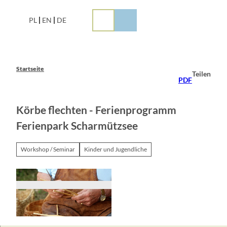
Z
u
PL
EN
DE
m
I
n
h
a
Startseite
Teilen
l
PDF
t
Körbe flechten - Ferienprogramm
Ferienpark Scharmützsee
Workshop / Seminar
Kinder und Jugendliche
© Bild von Sandhaase auf Pixabay, Bild von San
dhaase auf Pixabay