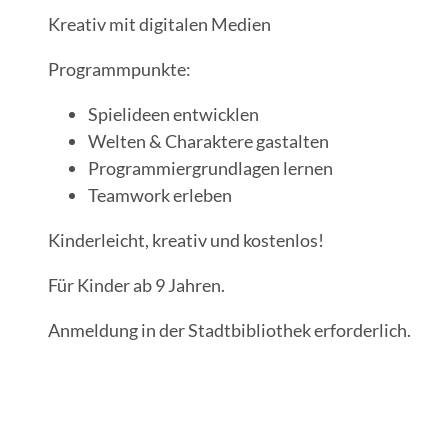
Kreativ mit digitalen Medien
o
d
Programmpunkte:
e
r
Spielideen entwicklen
D
Welten & Charaktere gastalten
o
Programmiergrundlagen lernen
j
Teamwork erleben
o
Kinderleicht, kreativ und kostenlos!
B
e
Für Kinder ab 9 Jahren.
e
s
Anmeldung in der Stadtbibliothek erforderlich.
k
o
w