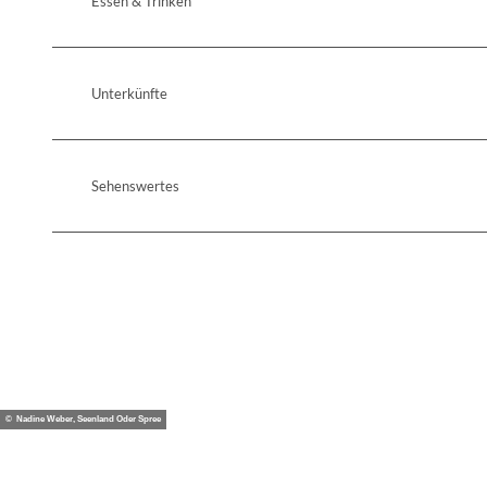
Essen & Trinken
Unterkünfte
Sehenswertes
© Nadine Weber, Seenland Oder Spree