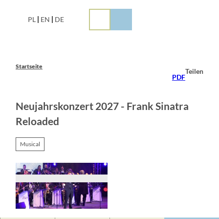
Z
u
PL
EN
DE
m
I
n
h
a
Startseite
Teilen
l
PDF
t
Neujahrskonzert 2027 - Frank Sinatra
Reloaded
Musical
© Archiv