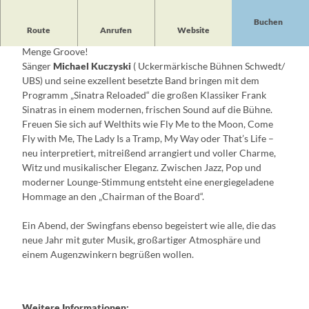
Buchen
Route
Anrufen
Website
Wir begrüßen das neue Jahr 2027 mit Swing, Stil und jeder
Menge Groove!
Sänger
Michael Kuczyski
( Uckermärkische Bühnen Schwedt/
UBS) und seine exzellent besetzte Band bringen mit dem
Programm „Sinatra Reloaded“ die großen Klassiker Frank
Sinatras in einem modernen, frischen Sound auf die Bühne.
Freuen Sie sich auf Welthits wie Fly Me to the Moon, Come
Fly with Me, The Lady Is a Tramp, My Way oder That’s Life –
neu interpretiert, mitreißend arrangiert und voller Charme,
Witz und musikalischer Eleganz. Zwischen Jazz, Pop und
moderner Lounge-Stimmung entsteht eine energiegeladene
Hommage an den „Chairman of the Board“.
Ein Abend, der Swingfans ebenso begeistert wie alle, die das
neue Jahr mit guter Musik, großartiger Atmosphäre und
einem Augenzwinkern begrüßen wollen.
Weitere Informationen: