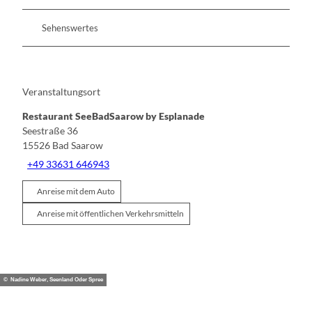
Sehenswertes
Veranstaltungsort
Restaurant SeeBadSaarow by Esplanade
Seestraße 36
15526
Bad Saarow
+49 33631 646943
Anreise mit dem Auto
Anreise mit öffentlichen Verkehrsmitteln
© Nadine Weber, Seenland Oder Spree