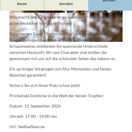
Buchen
Route
Anrufen
Aperitif-Erlebnis mit Champagner, Sekt & Co
© Eric Gartenschläger
© Eric Gartenschläger
Was macht den Champagner so besonders? Und kann ein
guter deutscher Sekt da mithalten?
Bei unserem Event "Perlen im Glas" gehen wir genau diesen
Fragen genussvoll auf den Grund. Probieren Sie verschiedene
© Eric Gartenschläger
Schaumweine, entdecken Sie spannende Unterschiede
zwischen Herkunft, Stil und Charakter und stoßen Sie
gemeinsam mit uns auf die schönsten Seiten des Lebens an.
Ein spritziges Vergnügen mit Aha-Momenten und feinen
Bläschen garantiert!
Sichern Sie sich Ihren Platz schon jetzt!
Prickelnde Einblicke in die Welt der feinen Tropfen!
Datum: 12. September 2026
Uhrzeit: 17:00 - 19:00 Uhr
Ort: SeeBadSaarow