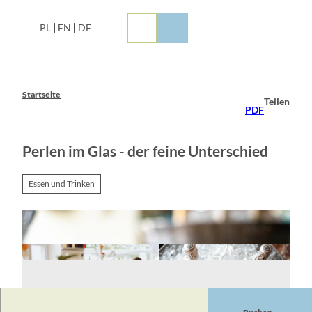
Z
u
PL
EN
DE
m
I
n
h
a
Startseite
Teilen
l
PDF
t
Perlen im Glas - der feine Unterschied
Essen und Trinken