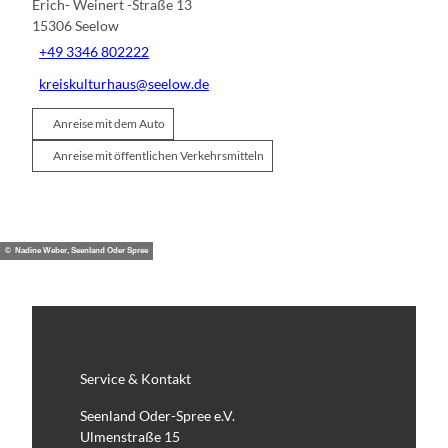
Erich- Weinert -Straße 13
15306
Seelow
+49 3346 802222
kreiskulturhaus@seelow.de
Anreise mit dem Auto
Anreise mit öffentlichen Verkehrsmitteln
© Nadine Weber, Seenland Oder Spree
Service & Kontakt
Seenland Oder-Spree e.V.
Ulmenstraße 15