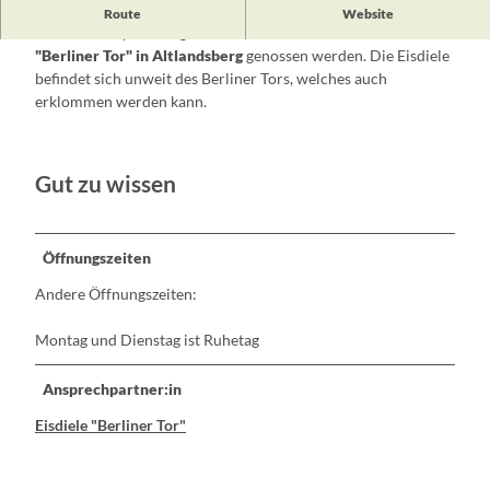
Hausgemachte Kuchen und Torten sowie nach
Route
Website
Familienrezepten hergestelltes Eis können in der
Eisdiele
"Berliner Tor" in Altlandsberg
genossen werden. Die Eisdiele
befindet sich unweit des Berliner Tors, welches auch
erklommen werden kann.
Gut zu wissen
Öffnungszeiten
Andere Öffnungszeiten:
Montag und Dienstag ist Ruhetag
Ansprechpartner:in
Eisdiele "Berliner Tor"