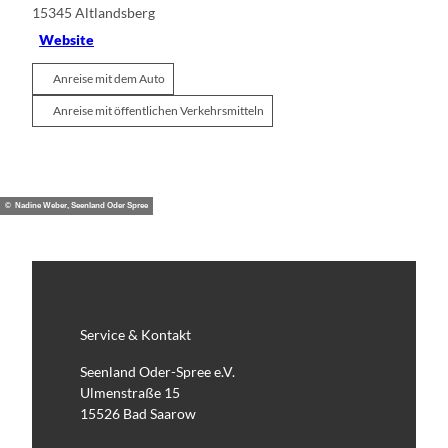
15345
Altlandsberg
Website
Anreise mit dem Auto
Anreise mit öffentlichen Verkehrsmitteln
© Nadine Weber, Seenland Oder Spree
Service & Kontakt
Seenland Oder-Spree e.V.
Ulmenstraße 15
15526 Bad Saarow