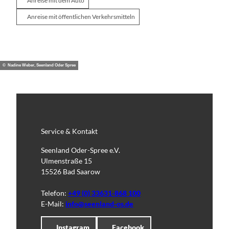
Anreise mit dem Auto
Anreise mit öffentlichen Verkehrsmitteln
© Nadine Weber, Seenland Oder Spree
Service & Kontakt
Seenland Oder-Spree e.V.
Ulmenstraße 15
15526 Bad Saarow
Telefon:
+49 (0) 33631-868 100
E-Mail:
info@seenland-os.de
Instagram
Facebook