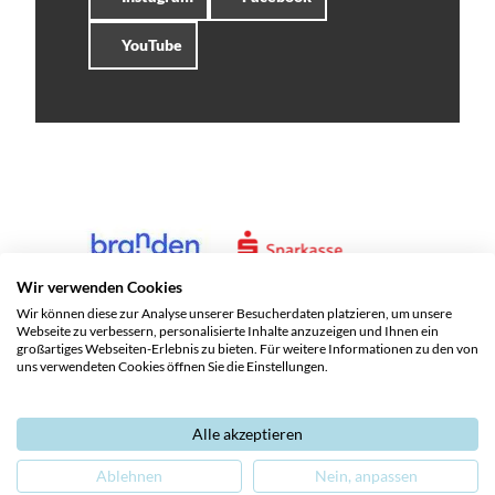
YouTube
Wir verwenden Cookies
Wir können diese zur Analyse unserer Besucherdaten platzieren, um unsere
Webseite zu verbessern, personalisierte Inhalte anzuzeigen und Ihnen ein
großartiges Webseiten-Erlebnis zu bieten. Für weitere Informationen zu den von
uns verwendeten Cookies öffnen Sie die Einstellungen.
Alle akzeptieren
Service und Kontakte
Impressum
Datenschutz
Ablehnen
Nein, anpassen
Barrierefreiheit
Leichte Sprache