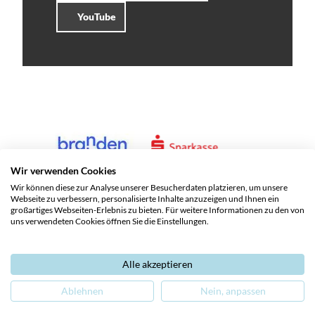
YouTube
Wir verwenden Cookies
Wir können diese zur Analyse unserer Besucherdaten platzieren, um unsere
Webseite zu verbessern, personalisierte Inhalte anzuzeigen und Ihnen ein
großartiges Webseiten-Erlebnis zu bieten. Für weitere Informationen zu den von
uns verwendeten Cookies öffnen Sie die Einstellungen.
Alle akzeptieren
Service und Kontakte
Impressum
Datenschutz
Ablehnen
Nein, anpassen
Barrierefreiheit
Leichte Sprache