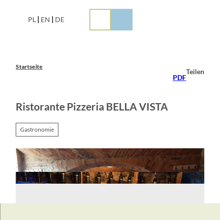
Z
u
PL
EN
DE
m
I
n
h
a
Startseite
Teilen
l
PDF
t
Ristorante Pizzeria BELLA VISTA
Gastronomie