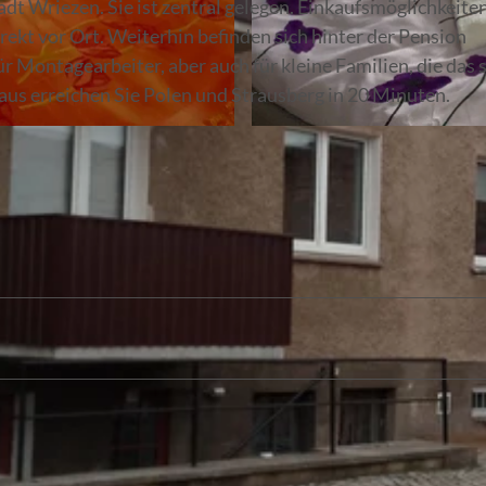
dt Wriezen. Sie ist zentral gelegen. Einkaufsmöglichkeiten
rekt vor Ort. Weiterhin befinden sich hinter der Pension
r Montagearbeiter, aber auch für kleine Familien, die das
us erreichen Sie Polen und Strausberg in 20 Minuten.
© Tino Henkel