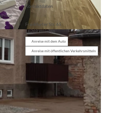
,
Kontaktdaten
 schöne
Frankfurter Str. 65
16269
Wriezen
Anreise mit dem Auto
Anreise mit öffentlichen Verkehrsmitteln