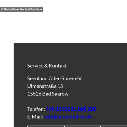
© Nadine Weber, Seenland Oder Spree
Service & Kontakt
Seenland Oder-Spree e.V.
Ulmenstraße 15
15526 Bad Saarow
Telefon:
+49 (0) 33631-868 100
E-Mail:
info@seenland-os.de