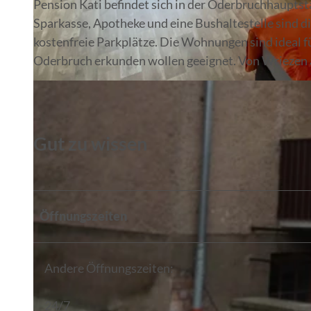
Pension Kati befindet sich in der Oderbruchhauptsta
Sparkasse, Apotheke und eine Bushaltestelle sind di
kostenfreie Parkplätze. Die Wohnungen sind ideal fü
Oderbruch erkunden wollen geeignet. Von Wriezen a
© Tino Henkel
Gut zu wissen
Öffnungszeiten
Andere Öffnungszeiten:
24/7