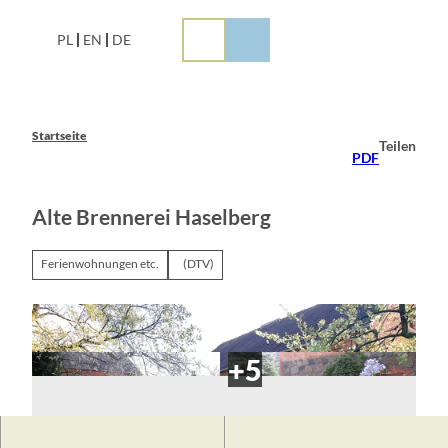
Z
u
PL
EN
DE
m
I
n
h
a
Startseite
Teilen
l
PDF
t
Alte Brennerei Haselberg
Ferienwohnungen etc.
(DTV)