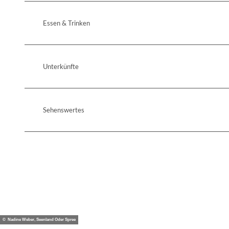
Essen & Trinken
Unterkünfte
Sehenswertes
© Nadine Weber, Seenland Oder Spree