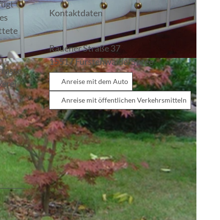
fügt
Kontaktdaten
tes
ttete
Rauener Straße 37
15517
Fürstenwalde/Spree
V.
rrasse
Anreise mit dem Auto
kerei
Anreise mit öffentlichen Verkehrsmitteln