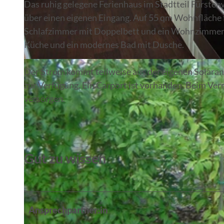
Das ruhig gelegene Ferienhaus im Stadtteil Fürsten
über einen eigenen Eingang. Auf 55 qm Wohnfläche f
Schlafzimmer mit Doppelbett und ein Wohnzimmer mi
Küche und ein modernes Bad mit Dusche.
© Antje Oegel, Lizenz: Fürstenwalder Tourismusverein e.V.
Der Strom kommt teilweise aus der eigenen Solaran
zur Verfügung. Ein Carport ist vorhanden. Beim Ver
versorgen.
Gut zu wissen
Ansprechpartner:in