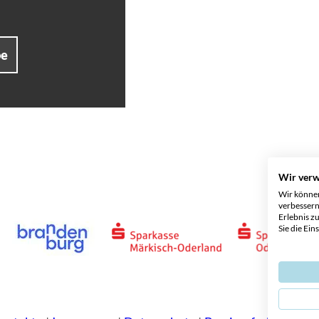
be
Wir ver
Wir können
verbessern
Erlebnis z
Sie die Ein