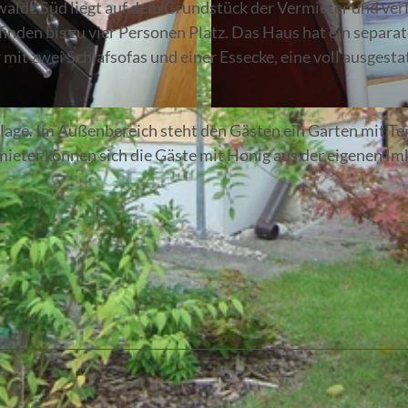
walde Süd liegt auf dem Grundstück der Vermieter und ver
inden bis zu vier Personen Platz. Das Haus hat ein separa
t zwei Schlafsofas und einer Essecke, eine voll ausgesta
© Antje Oegel, Lizenz: Fürstenwalder Tourismusverein e.
lage. Im Außenbereich steht den Gästen ein Garten mit Te
mieter können sich die Gäste mit Honig aus der eigenen Im