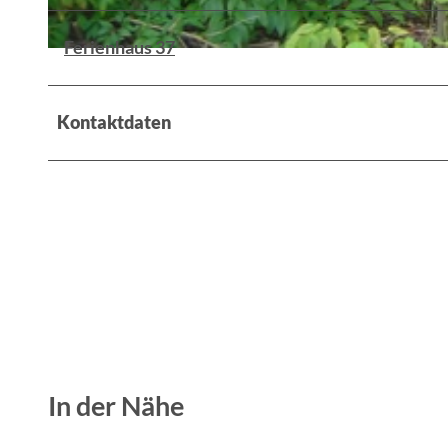
Ferienhaus 37
© Antje Oegel, Lizenz: Fürstenwalder Tourismusverein e.V.
Kontaktdaten
In der Nähe