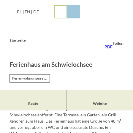
Z
u
PL
EN
DE
m
I
n
h
a
Startseite
Teilen
l
PDF
t
Ferienhaus am Schwielochsee
Ferienwohnungen etc.
Das romantisch und modern eingerichtete Ferienhaus
Route
Website
befindet sich in ruhiger Waldlage, nur 500 Meter vom
Schwielochsee entfernt. Eine Terrasse, ein Garten, ein Grill
gehören zum Haus. Das Ferienhaus hat eine Größe von 48 m²
und verfügt über ein WC und eine separate Dusche. Ein