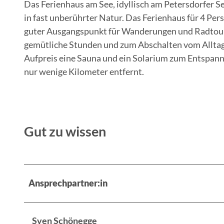
Das Ferienhaus am See, idyllisch am Petersdorfer S
a
in fast unberührter Natur. Das Ferienhaus für 4 Per
u
guter Ausgangspunkt für Wanderungen und Radtouren 
s
gemütliche Stunden und zum Abschalten vom Alltag
a
Aufpreis eine Sauna und ein Solarium zum Entspan
m
nur wenige Kilometer entfernt.
S
e
e
Gut zu wissen
Ansprechpartner:in
Sven Schönegge