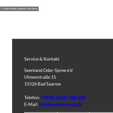
© Nadine Weber, Seenland Oder Spree
Service & Kontakt
Seenland Oder-Spree e.V.
Ulmenstraße 15
15526 Bad Saarow
Telefon:
+49 (0) 33631-868 100
E-Mail:
info@seenland-os.de