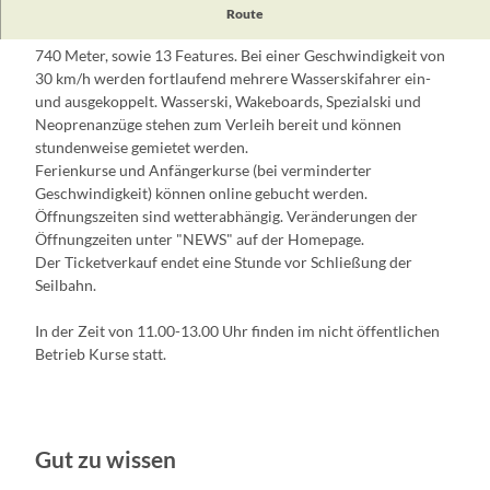
Die Wasserski-Seilbahn im WakePark auf dem Petersdorfer
Route
See bei Bad Saarow hat 4 Masten und einen Umlaufkurs von
740 Meter, sowie 13 Features. Bei einer Geschwindigkeit von
30 km/h werden fortlaufend mehrere Wasserskifahrer ein-
und ausgekoppelt. Wasserski, Wakeboards, Spezialski und
Neoprenanzüge stehen zum Verleih bereit und können
stundenweise gemietet werden.
Ferienkurse und Anfängerkurse (bei verminderter
Geschwindigkeit) können online gebucht werden.
Öffnungszeiten sind wetterabhängig. Veränderungen der
Öffnungzeiten unter "NEWS" auf der Homepage.
Der Ticketverkauf endet eine Stunde vor Schließung der
Seilbahn.
In der Zeit von 11.00-13.00 Uhr finden im nicht öffentlichen
Betrieb Kurse statt.
Gut zu wissen