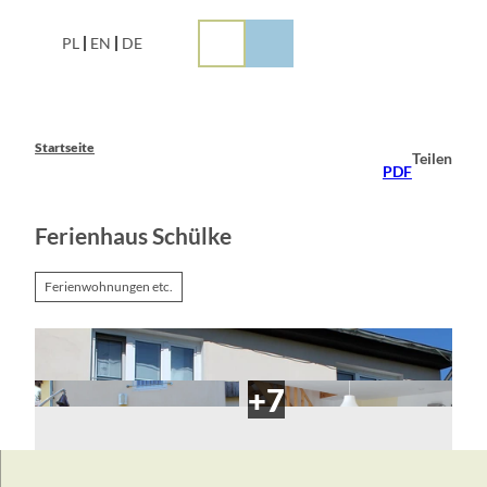
Z
u
PL
EN
DE
m
I
n
h
a
Startseite
Teilen
l
PDF
t
Ferienhaus Schülke
Ferienwohnungen etc.