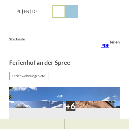
Z
u
PL
EN
DE
m
I
n
h
a
Startseite
Teilen
l
PDF
t
Ferienhof an der Spree
Ferienwohnungen etc.