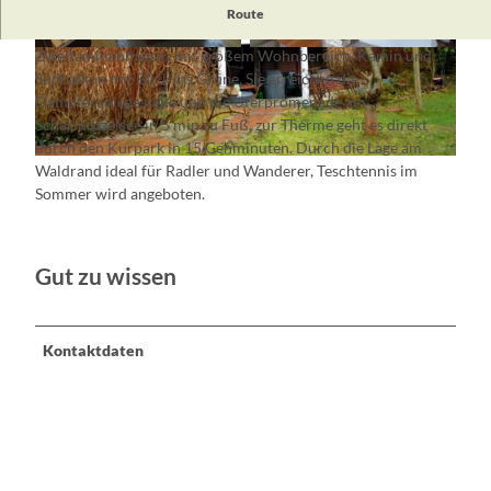
Die komfortable Ferienwohnung "Hedwig" liegt im
Route
Erdgeschoss eines freistehenden, zentral gelegenen
Zweifamilienhauses mit großem Wohnbereich, Kamin und
K
K
Südbalkon mit Blick ins Grüne. Sie erreichen die
i
a
Dampferanlegestelle und die Uferpromenade am
n
m
Scharmützelsee in 5 min zu Fuß, zur Therme geht es direkt
d
i
durch den Kurpark in 15 Gehminuten. Durch die Lage am
e
n
H
Waldrand ideal für Radler und Wanderer, Teschtennis im
r
a
Sommer wird angeboten.
z
u
i
s
m
a
m
Gut zu wissen
n
e
s
r
i
Kontaktdaten
c
h
t