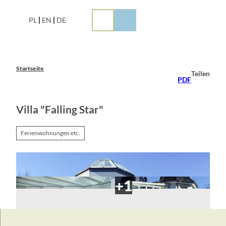
Z
u
PL
EN
DE
m
I
n
h
a
Startseite
Teilen
l
PDF
t
Villa "Falling Star"
Ferienwohnungen etc.