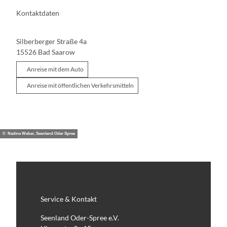
Kontaktdaten
Silberberger Straße 4a
15526
Bad Saarow
Anreise mit dem Auto
Anreise mit öffentlichen Verkehrsmitteln
© Nadine Weber, Seenland Oder Spree
Service & Kontakt
Seenland Oder-Spree e.V.