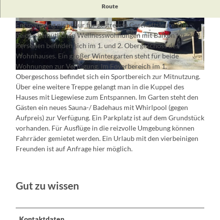
Die Villa "Falling Star" ist nur 100 m vom Scharmützelsee und
Route
vom Kurpark Bad Saarow entfernt und bietet Ruhe und
Entspannung nicht nur für gestresste Geschäftsleute. Die
W
H
beiden gemütlichen Wellnesswohnungen mit Balkon für 2 - 3
i
a
Personen befinden sich im 1. und 2. Obergeschoss des
n
u
Wohnhauses. Ein großer Wintergarten steht für beide
t
s
Wohnungen zur Verfügung. Im Foyerbereich im 1.
e
a
H
Obergeschoss befindet sich ein Sportbereich zur Mitnutzung.
r
n
a
Über eine weitere Treppe gelangt man in die Kuppel des
g
s
u
Hauses mit Liegewiese zum Entspannen. Im Garten steht den
a
i
s
Gästen ein neues Sauna-/ Badehaus mit Whirlpool (gegen
r
c
a
Aufpreis) zur Verfügung. Ein Parkplatz ist auf dem Grundstück
t
h
n
vorhanden. Für Ausflüge in die reizvolle Umgebung können
e
t
s
Fahrräder gemietet werden. Ein Urlaub mit den vierbeinigen
n
2
i
Freunden ist auf Anfrage hier möglich.
c
h
t
Gut zu wissen
Kontaktdaten