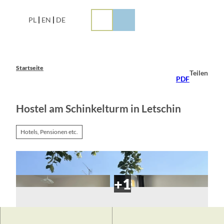
Z
u
PL
EN
DE
m
I
n
h
a
Startseite
Teilen
l
PDF
t
Hostel am Schinkelturm in Letschin
Hotels, Pensionen etc.