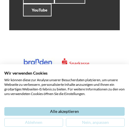
YouTube
Wir verwenden Cookies
Wir können diese zur Analyse unserer Besucherdaten platzieren, um unsere
Webseite zu verbessern, personalisierte Inhalte anzuzeigen und Ihnen ein
großartiges Webseiten-Erlebnis zu bieten. Für weitere Informationen zu den von
uns verwendeten Cookies öffnen Sie die Einstellungen.
Alle akzeptieren
Service und Kontakte
Impressum
Datenschutz
Ablehnen
Nein, anpassen
Barrierefreiheit
Leichte Sprache