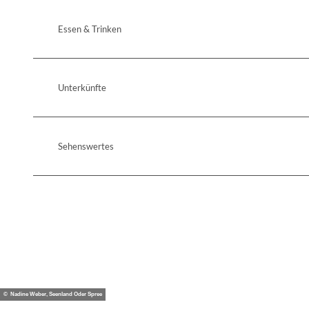
Essen & Trinken
Unterkünfte
Sehenswertes
© Nadine Weber, Seenland Oder Spree