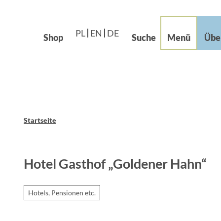
Languages – Języki
beiten im Grünen
Z
Leichte Sprache
u
og
PL
EN
DE
m
Shop
Suche
Menü
Übe
I
n
h
a
l
t
Startseite
Hotel Gasthof „Goldener Hahn“
Hotels, Pensionen etc.