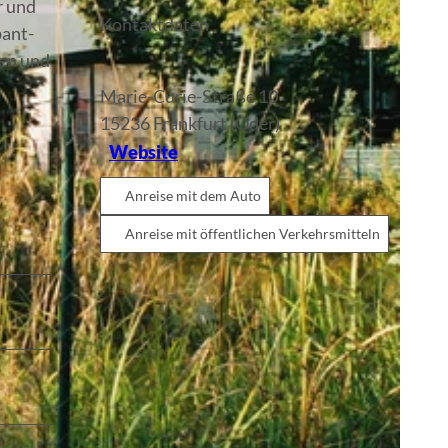
r und
Kontaktdaten
bant-
ten und
Marie-Curie-Straße 10
15236
Frankfurt (Oder)
Website
Anreise mit dem Auto
Anreise mit öffentlichen Verkehrsmitteln