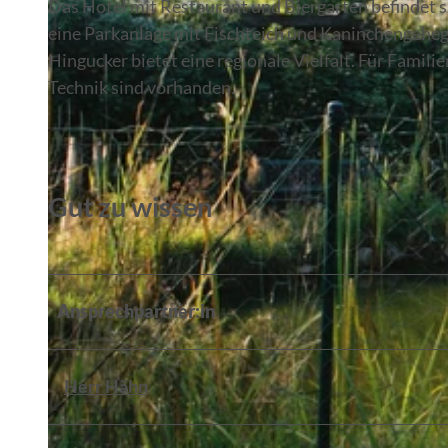
Das Hotel mit Restaurant und Biergarten befindet 
eine Parkanlage mit Fischteich und Kaninchengeheg
Hingucker bietet eine regionale Vielfalt. Für Famil
Technik sind vorhanden.
Gut zu wissen
Ansprechpartner:in
Herr Hähn